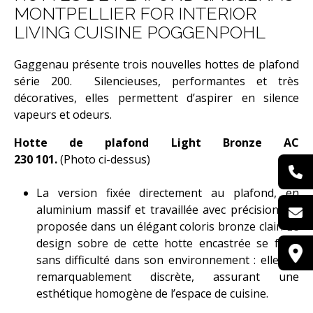
MONTPELLIER FOR INTERIOR
LIVING CUISINE POGGENPOHL
PARQUET BAUWERK
Gaggenau présente trois nouvelles hottes de plafond
GRÈS CÉRAME MIRAGE
série 200. Silencieuses, performantes et très
décoratives, elles permettent d’aspirer en silence
BÉTONS CIRÉS MERCADIER
vapeurs et odeurs.
TISSUS DEDAR
Hotte de plafond Light Bronze AC
230 101.
(Photo ci-dessus)
PAPIER PEINT LITTLE
La version fixée directement au plafond, en
GREENE
aluminium massif et travaillée avec précision est
proposée dans un élégant coloris bronze clair. Le
MOBILIERS
design sobre de cette hotte encastrée se fond
sans difficulté dans son environnement : elle est
CANAPÉS
remarquablement discrète, assurant une
esthétique homogène de l’espace de cuisine.
CHAISES