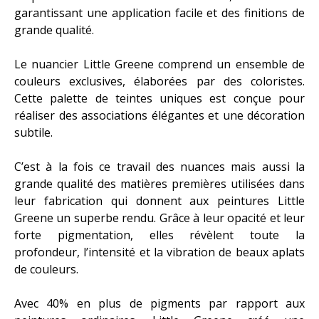
garantissant une application facile et des finitions de
BÉTONS CIRÉS MERCADIER
grande qualité.
TISSUS DEDAR
Le nuancier Little Greene comprend un ensemble de
couleurs exclusives, élaborées par des coloristes.
PAPIER PEINT LITTLE
Cette palette de teintes uniques est conçue pour
réaliser des associations élégantes et une décoration
GREENE
subtile.
MOBILIERS
C’est à la fois ce travail des nuances mais aussi la
CANAPÉS
grande qualité des matières premières utilisées dans
leur fabrication qui donnent aux peintures Little
Greene un superbe rendu. Grâce à leur opacité et leur
CHAISES
forte pigmentation, elles révèlent toute la
profondeur, l’intensité et la vibration de beaux aplats
ACTUALITÉS
de couleurs.
CONTACT
Avec 40% en plus de pigments par rapport aux