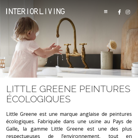
arrondi
Passer
au
For Interior Living
Architecture d'intérieur Mobilier
Une cuisine noir et
contemporain Cuisine Poggenpohl
contenu
Agence Boutique
Showroom
champagne
Élégance minimaliste en
bord de mer
Cuisine contemporaine
MATÉRIAUX & PRODUITS
LITTLE GREENE PEINTURES
ÉCOLOGIQUES
PEINTURE LITTLE GREENE
Little Greene est une marque anglaise de peintures
PARQUET BAUWERK
écologiques. Fabriquée dans une usine au Pays de
Galle
,
la gamme Little Greene est une des plus
GRÈS CÉRAME MIRAGE
respectueuses de l’environnement, tout en