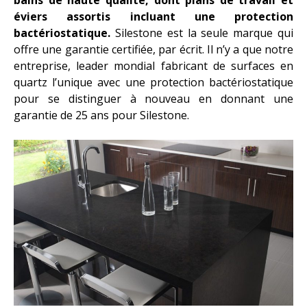
bains de haute qualité, dont plans de travail et
éviers assortis incluant une protection
ACTUALITÉS
bactériostatique.
Silestone est la seule marque qui
offre une garantie certifiée, par écrit. Il n’y a que notre
CONTACT
entreprise, leader mondial fabricant de surfaces en
quartz l’unique avec une protection bactériostatique
pour se distinguer à nouveau en donnant une
garantie de 25 ans pour Silestone.