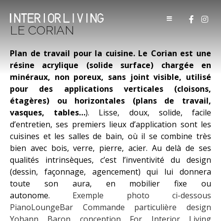
Passer
La cuisine blanche par
au
For Interior Living
Architecture d'intérieur Mobilier
excellence
LE CORIAN
contemporain Cuisine Poggenpohl
contenu
Agence Boutique
Showroom
Une cuisine au meuble
Plan de travail pour la cuisine. Le Corian est une
résine acrylique (
solide surface)
chargée en
arrondi
minéraux, non poreux, sans joint visible, utilisé
pour des applications verticales (cloisons,
Une cuisine noir et
étagères) ou horizontales (plans de travail,
champagne
vasques, tables…
).
Lisse, doux, solide, facile
d’entretien, ses premiers lieux d’application sont les
Élégance minimaliste en
cuisines et les salles de bain, où il se combine très
bien avec bois, verre, pierre, acier.
Au delà de ses
bord de mer
qualités intrinsèques, c’est l’inventivité du design
(dessin, façonnage, agencement) qui lui donnera
Cuisine contemporaine
toute son aura, en mobilier fixe ou
autonome.
Exemple photo ci-dessous
MATÉRIAUX & PRODUITS
PianoLoungeBar Commande particulière design
Yohann Baron conception For Interior Living