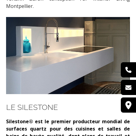
PEINTURE LITTLE GREENE
Montpellier.
PARQUET BAUWERK
GRÈS CÉRAME MIRAGE
BÉTONS CIRÉS MERCADIER
TISSUS DEDAR
PAPIER PEINT LITTLE
GREENE
MOBILIERS
LE SILESTONE
CANAPÉS
Silestone® est le premier producteur mondial de
surfaces quartz pour des cuisines et salles de
CHAISES