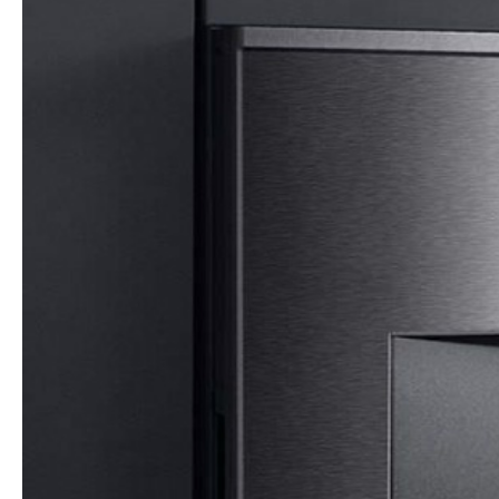
TISSUS DEDAR
PAPIER PEINT LITTLE GREENE
MOBILIERS
CANAPÉS
CHAISES
ACTUALITÉS
CONTACT