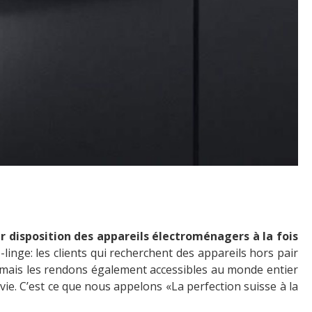
leur disposition des appareils électroménagers à la fois
-linge: les clients qui recherchent des appareils hors pair
 mais les rendons également accessibles au monde entier
vie. C’est ce que nous appelons «La perfection suisse à la