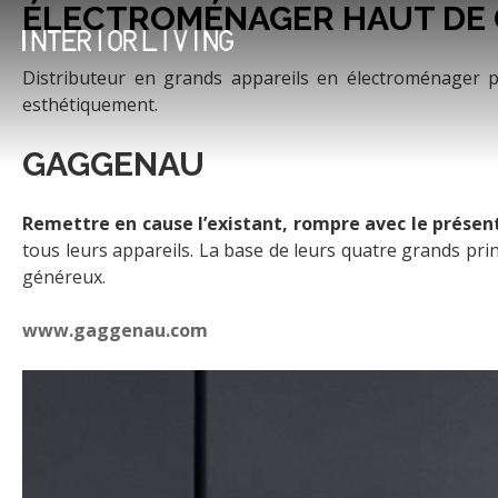
Une cuisine au meuble arrondi
ÉLECTROMÉNAGER HAUT DE
Passer
au
For Interior Living A
Architecture d'intérieur Mobilier con
Une cuisine noir et champagne
contenu
Distributeur en grands appareils en électroménager p
esthétiquement.
Élégance minimaliste en bord de 
GAGGENAU
Cuisine contemporaine
Remettre en cause l’existant, rompre avec le présent 
MATÉRIAUX & PRODUITS
tous leurs appareils. La base de leurs quatre grands prin
PEINTURE LITTLE GREENE
généreux.
www.gaggenau.com
PARQUET BAUWERK
GRÈS CÉRAME MIRAGE
BÉTONS CIRÉS MERCADIER