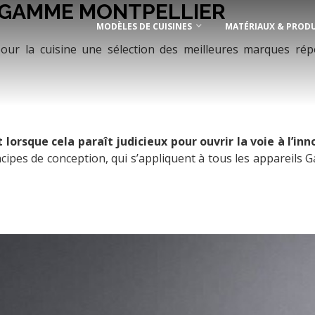
 GAMME MONTPELLIER
MODÈLES DE CUISINES
MATÉRIAUX & PRODU
gence Boutique Showroom
temporain Cuisine Poggenpohl
our la cuisine une sélection des meilleures marques rép
mer
lorsque cela paraît judicieux pour ouvrir la voie à l’inn
cipes de conception, qui s’appliquent à tous les appareils 