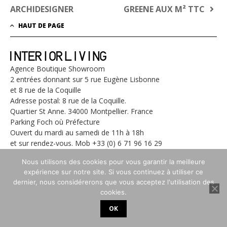
DE
ARCHIDESIGNER
GREENE AUX M² TTC
L’ARTICLE
HAUT DE PAGE
Agence Boutique Showroom
2 entrées donnant sur 5 rue Eugène Lisbonne
et 8 rue de la Coquille
Adresse postal: 8 rue de la Coquille.
Quartier St Anne. 34000 Montpellier. France
Parking Foch où Préfecture
Ouvert du mardi au samedi de 11h à 18h
et sur rendez-vous. Mob +33 (0) 6 71 96 16 29
contact@for-interior-living.com
Nous utilisons des cookies pour vous garantir la meilleure
expérience sur notre site. Si vous continuez à utiliser ce
dernier, nous considérerons que vous acceptez l'utilisation des
cookies.
For Interior Living Agence Boutique Showroom
© 2026
OK