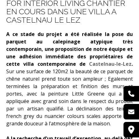
FOR INTERIOR LIVING CHANTIER
EN COURS DANS UNE VILLA A
PARQUET BAUWERK
CASTELNAU LE LEZ
GRÈS CÉRAME MIRAGE
A ce stade du projet a été réalisée la pose du
parquet au calepinage atypique très
BÉTONS CIRÉS MERCADIER
contemporain, une proposition de notre équipe et
une adhésion immédiate des propriétaires de
TISSUS DEDAR
cette villa contemporaine de
Castelnau-le-Lez
.
Sur une surface de 120m2 la beauté de ce parquet de
PAPIER PEINT LITTLE
chêne naturel prend toute son ampleur ; Egalement
GREENE
terminées la préparation et finition des murs et
portes, avec la peinture Little Greene qui a été
MOBILIERS
appliquée avec grand soin dans le respect du produit
par un artisan qualifié. La déclinaison des teintes
CANAPÉS
french grey du nuancier colours scales apporte une
grande douceur à l’atmosphère de la maison.
CHAISES
A la recherche d’un travail d’exception, au-delà des